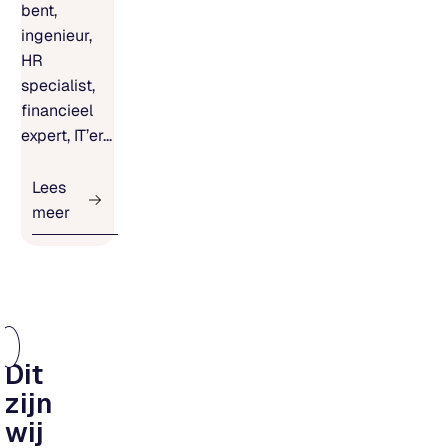
bent,
ingenieur,
HR
specialist,
financieel
expert, IT’er...
Lees
meer
Dit
zijn
wij