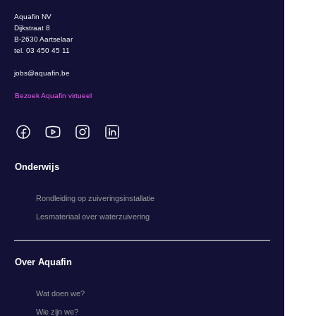
Aquafin NV
Dijkstraat 8
B-2630 Aartselaar
tel. 03 450 45 11
jobs@aquafin.be
Bezoek Aquafin virtueel
Onderwijs
Rondleiding op zuiveringsinstallatie
Lesmateriaal over waterzuivering
Over Aquafin
Wat doen we?
Wie zijn we?