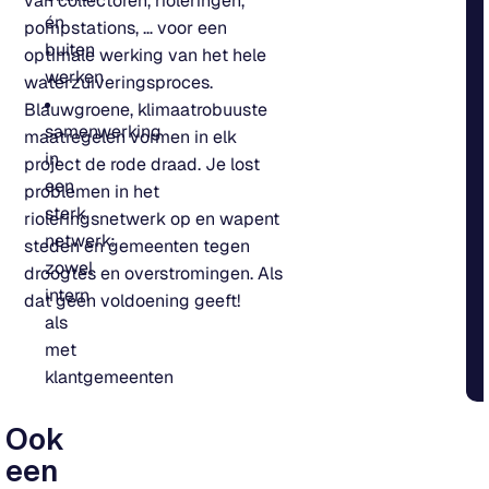
van collectoren, rioleringen,
én
pompstations, … voor een
buiten
optimale werking van het hele
werken
waterzuiveringsproces.
Blauwgroene, klimaatrobuuste
samenwerking
maatregelen vormen in elk
in
project de rode draad. Je lost
een
problemen in het
sterk
rioleringsnetwerk op en wapent
netwerk:
steden en gemeenten tegen
zowel
droogtes en overstromingen. Als
intern
dat geen voldoening geeft!
als
met
klantgemeenten
Ook
een