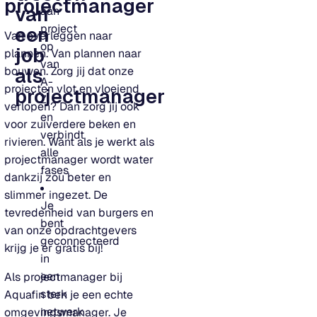
projectmanager
van
aan
project
een
Van overleggen naar
op
job
plannen. Van plannen naar
van
bouwen. Zorg jij dat onze
als
A-
projecten vlot en vloeiend
projectmanager
Z
verlopen? Dan zorg jij ook
en
voor zuiverdere beken en
verbindt
rivieren. Want als je werkt als
alle
projectmanager wordt water
fases
dankzij zou beter en
slimmer ingezet. De
Je
tevredenheid van burgers en
bent
van onze opdrachtgevers
geconnecteerd
krijg je er gratis bij!
in
een
Als projectmanager bij
sterk
Aquafin ben je een echte
netwerk
omgevingsmanager. Je