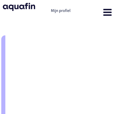
Mijn profiel
Projectmanagement
Projectmanagement
De straten waar je elke dag door
wandelt? Daaronder loopt water naar
onze zuiveringsinstallaties. Of we
voorzien er maatregelen om
regenwater te infiltreren. Onzichtbaar
voor ons - onmisbaar voor onze
omgeving. Bij Aquafin verbinden we
mensen met mensen met water met