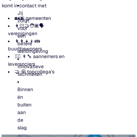
komt in contact met
Jij
🏡🌆 gemeenten
zorgt
👩🏻‍🤝‍🧑🏾🗣
voor
verenigingen
een
👩‍👩‍👧‍👦👪
betere
buurtbewoners
leefomgeving
👷‍♀️ 👨‍🔧 aannemers en
leveranciers
Innovatieve
🤝 🤩 topcollega's
technieken
Binnen
én
buiten
aan
de
slag