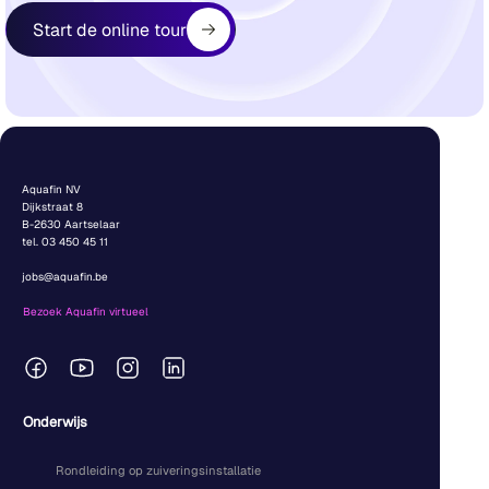
Start de online tour
Aquafin NV
Dijkstraat 8
B-2630 Aartselaar
tel. 03 450 45 11
jobs@aquafin.be
Bezoek Aquafin virtueel
Onderwijs
Rondleiding op zuiveringsinstallatie