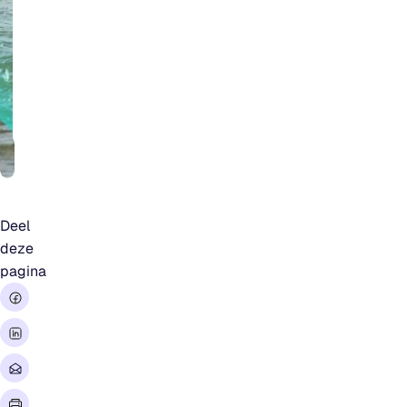
aan alle mensen
die op en rond
het water
sporten, wonen,
ontspannen.
Deel
deze
pagina