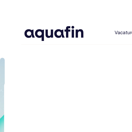
Vacatur
Je
hebt
impact