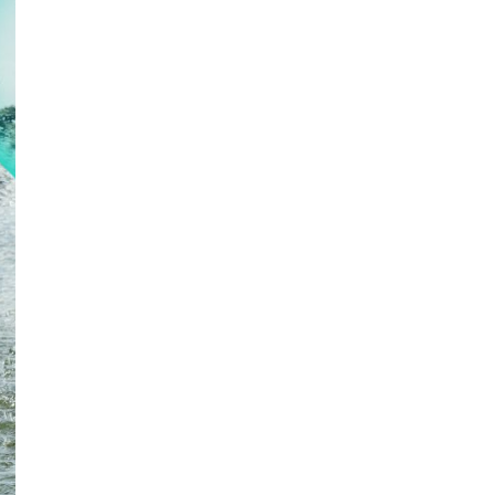
op
onze
leefomgeving
Je hebt impact
op onze
leefomgeving
Je ziet het
water dat je
helpt zuiveren
de beek weer
instromen. Je
geeft extra
zuurstof aan
vissen en
positieve vibes