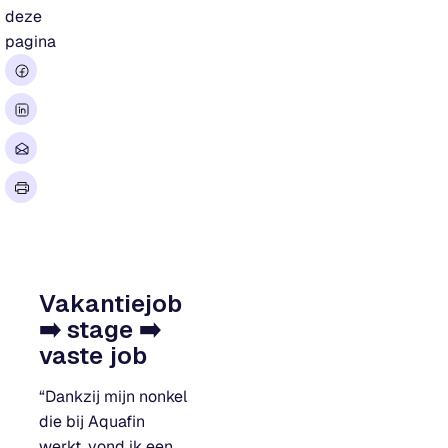
deze
pagina
Vakantiejob
➡️ stage ➡️
vaste job
“Dankzij mijn nonkel
die bij Aquafin
werkt, vond ik een