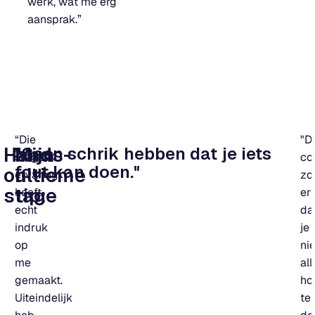
werk, wat me erg
aansprak.”
“Die
"D
Hands-
Mijn
"Geen schrik hebben dat je iets
stage-
co
fout kan doen."
on
ultieme
ervaring
zo
stage
tip:
heeft
er
echt
da
indruk
je
op
ni
me
al
gemaakt.
ho
Uiteindelijk
te