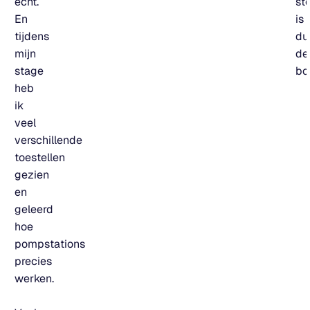
echt.
ste
En
is
tijdens
du
mijn
de
stage
bo
heb
ik
veel
verschillende
toestellen
gezien
en
geleerd
hoe
pompstations
precies
werken.