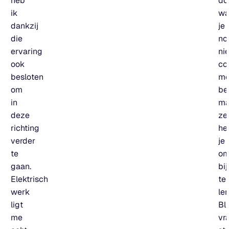
heb
do
ik
wa
dankzij
je
die
no
ervaring
nie
ook
co
besloten
m
om
be
in
ma
deze
ze
richting
he
verder
je
te
o
gaan.
bij
Elektrisch
te
werk
ler
ligt
Bl
me
vr