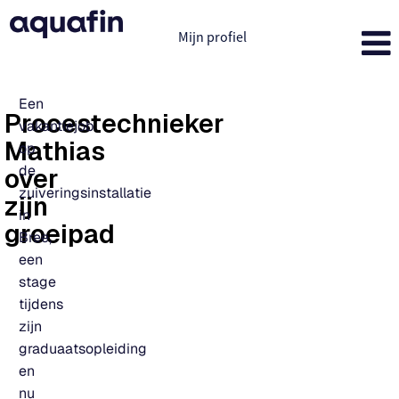
Mijn profiel
Een
Procestechnieker
vakantiejob
Mathias
op
de
over
zuiveringsinstallatie
zijn
in
groeipad
Bree,
een
stage
tijdens
zijn
graduaatsopleiding
en
nu