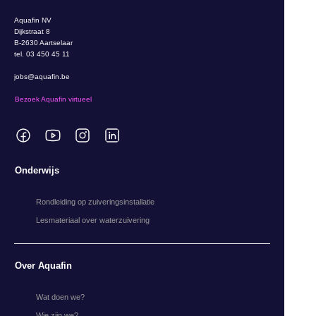
Aquafin NV
Dijkstraat 8
B-2630 Aartselaar
tel. 03 450 45 11
jobs@aquafin.be
Bezoek Aquafin virtueel
Onderwijs
Rondleiding op zuiveringsinstallatie
Lesmateriaal over waterzuivering
Over Aquafin
Wat doen we?
Wie zijn we?