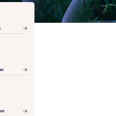
s
an
om!