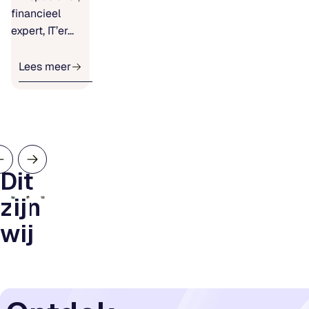
financieel
expert, IT’er...
Lees meer
Dit
zijn
wij