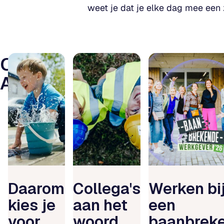
weet je dat je elke dag mee een 
Ontdek
Aquafin
Daarom
Collega's
Werken bi
kies je
aan het
een
voor
woord
baanbrek