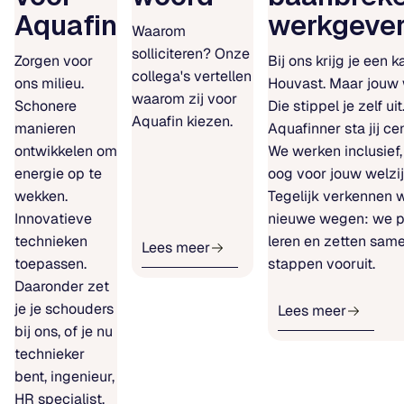
Aquafin
werkgeve
Waarom
solliciteren? Onze
Zorgen voor
Bij ons krijg je een k
collega's vertellen
ons milieu.
Houvast. Maar jouw
waarom zij voor
Schonere
Die stippel je zelf uit
Aquafin kiezen.
manieren
Aquafinner sta jij cen
ontwikkelen om
We werken inclusief
energie op te
oog voor jouw welzij
wekken.
Tegelijk verkennen 
Innovatieve
nieuwe wegen: we p
technieken
leren en zetten sam
Lees meer
toepassen.
stappen vooruit.
Daaronder zet
je je schouders
Lees meer
bij ons, of je nu
technieker
bent, ingenieur,
HR specialist,