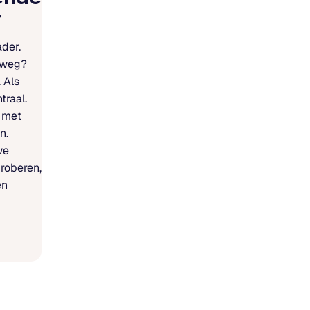
r
ader.
 weg?
. Als
traal.
, met
n.
we
roberen,
en